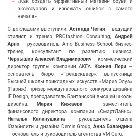
«Как создать эффективный магазин обуви и
аксессуаров и избежать ошибок с самого
начала»
С докладами выступили:
Астанда Чегия
– ведущий
стилист и тренер PROfashion Consulting,
Андрей
Арно
– руководитель Arno Business School, бизнес-
тренер, консультант по развитию бизнеса,
Чернышев Алексей Владимирович
– коммерческий
директор группы компаний AKFA,
Ксения Лери
–
основатель бюро «Трендскваер», выпускница
Высшей школы прикладных искусств «Мариз Элуа»
(Париж), призер международного конкурса дизайна
IF Design, преподаватель Британской высшей школы
дизайна,
Мария Кижаева
– заместитель
финансового директора компании «СмартЛайнс»,
Наталья
Калинушкина
– руководитель отдела
Юзабилити и дизайна Demis Group,
Анна Баландина
– основатель и руководитель агентства VM Guru.