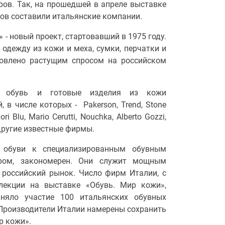
ров. Так, на прошедшей в апреле выставке
тов составили итальянские компании.
- новый проект, стартовавший в 1975 году.
одежду из кожи и меха, сумки, перчатки и
ловлено растущим спросом на российском
ю обувь и готовые изделия из кожи
в числе которых - Pakerson, Trend, Stone
ori Blu, Mario Cerutti, Nouchka, Alberto Gozzi,
огие другие известные фирмы.
й обуви к специализированным обувным
ром, закономерен.
Они служит мощным
 российский рынок. Число фирм Италии, с
лекции на выставке «Обувь. Мир кожи»,
иняло участие 100 итальянских обувных
. Производители Италии намерены сохранить
р кожи».