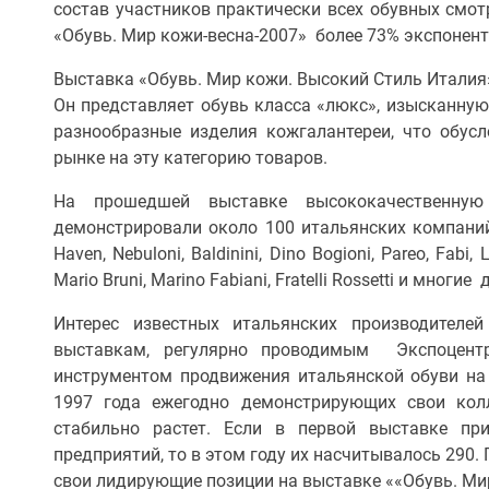
состав участников практически всех обувных смот
«Обувь. Мир кожи-весна-2007» более 73% экспонен
Выставка «Обувь. Мир кожи. Высокий Стиль Италия» 
Он представляет обувь класса «люкс», изысканную 
разнообразные изделия кожгалантереи, что обус
рынке на эту категорию товаров.
На прошедшей выставке высококачественну
демонстрировали около 100 итальянских компаний, 
Haven, Nebuloni, Baldinini, Dino Bogioni, Pareo, Fabi, L
Mario Bruni, Marino Fabiani, Fratelli Rossetti и мн
Интерес известных итальянских производителе
выставкам, регулярно проводимым Экспоцент
инструментом продвижения итальянской обуви на
1997 года ежегодно демонстрирующих свои кол
стабильно растет. Если в первой выставке пр
предприятий, то в этом году их насчитывалось 290
свои лидирующие позиции на выставке ««Обувь. Ми