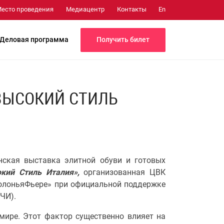
Медиацентр
Контакты
есто проведения
En
Получить билет
Деловая программа
 ВЫСОКИЙ СТИЛЬ
ская выставка элитной обуви и готовых
окий Стиль Италия»,
организованная ЦВК
БолоньяФьере» при официальной поддержке
ЧИ).
мире. Этот фактор существенно влияет на