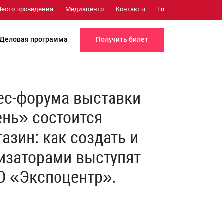
Медиацентр
Контакты
есто проведения
En
Получить билет
Деловая программа
нес-форума выставки
ень» состоится
азин: как создать и
изаторами выступят
О «Экспоцентр».