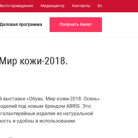
Медиацентр
Контакты
есто проведения
En
Получить билет
Деловая программа
 Мир кожи-2018.
 выставке «Обувь. Мир кожи-2018. Осень»
зделий под новым брендом ABRIS. Это
е галантерейные изделия из натуральной
ость и удобны в использовании.